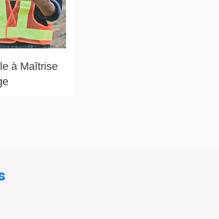
e à Maîtrise
ge
s