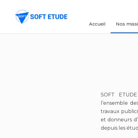
Aller
Accueil
Nos miss
au
contenu
SOFT ETUDE 
l’ensemble des
travaux public
et donneurs d’o
depuis les étud